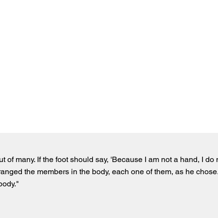
of many. If the foot should say, 'Because I am not a hand, I do n
arranged the members in the body, each one of them, as he chose.
body."