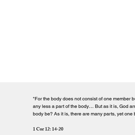
"For the body does not consist of one member but 
any less a part of the body… But as it is, God 
body be? As it is, there are many parts, yet one 
1 Cor 12: 14-20